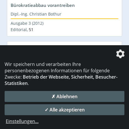
Bürokratieabbau vorantreiben
Dipl.-Ing. Christian Bothur
Ausgabe 3 (2012)
Editorial
,
51
Vorläufig gescheitert
Dipl.-Ing. Christian Bothur
Wir speichern und verarbeiten Ihre
Ausgabe 1-2 (2012)
personenbezogenen Informationen für folgende
Editorial
,
3
Zwecke:
Betrieb der Webseite, Sicherheit, Besucher-
Statistiken
.
Verantwortung übernehmen
✗ Ablehnen
Dipl.-Ing. Christian Bothur
Ausgabe 12 (2011)
✓ Alle akzeptieren
Editorial
,
493
Einstellungen
...