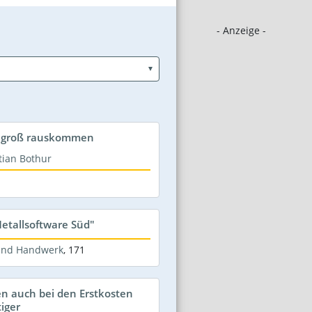
- Anzeige -
n, groß rauskommen
stian Bothur
etallsoftware Süd"
 und Handwerk
,
171
n auch bei den Erstkosten
iger