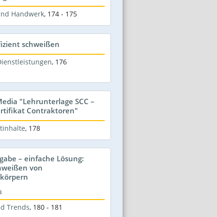
 und Handwerk
,
174 - 175
fizient schweißen
ienstleistungen
,
176
edia "Lehrunterlage SCC –
ertifikat Contraktoren"
tinhalte
,
178
gabe – einfache Lösung:
chweißen von
körpern
a
nd Trends
,
180 - 181