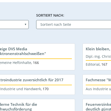
SORTIERT NACH:
eige DVS Media
Klein bleibe
ektronenstrahlschweißen"
Dipl.-Ing. Chri
emeine Heftinhalte
,
166
Editorial
,
167
ktroindustrie zuversichtlich für 2017
Fachmesse "M
 Industrie und Handwerk
,
170
Aus Industrie
erne Technik für die
Feuerverzinke
hwuchsförderung
deutlich günst