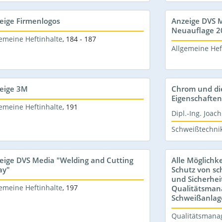
eige Firmenlogos
Anzeige DVS M
Neuauflage 2
emeine Heftinhalte
,
184 - 187
Allgemeine Hef
eige 3M
Chrom und die
Eigenschafte
emeine Heftinhalte
,
191
Dipl.-Ing. Joa
Schweißtechni
eige DVS Media "Welding and Cutting
Alle Möglichke
ay"
Schutz von s
und Sicherhei
emeine Heftinhalte
,
197
Qualitätsman
Schweißanlag
Qualitätsman