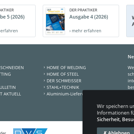
AKTIKER
DER PRAKTIKER
be 5 (2026)
Ausgabe 4 (2026)
 erfahren
› mehr erfahren
Ne
 SCHNEIDEN
HOME OF WELDING
We
TTING
HOME OF STEEL
sc
DER SCHWEISSER
int
ULLETIN
STAHL+TECHNIK
be
T AKTUELL
Aluminium-Lieferverzeichnis
New
Wir speichern u
Je
Informationen f
Sicherheit, Besu
✗ Ablehnen
 der
KONT