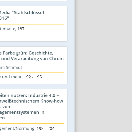
edia "Stahlschlüssel –
016"
tinhalte
,
187
 Farbe grün: Geschichte,
n und Verarbeitung von Chrom
chim Schmidt
k und mehr
,
192 - 195
iten nutzen: Industrie 4.0 –
chweißtechnischem Know-how
t von
agementsystemen in
en
agement/Normung
,
198 - 204