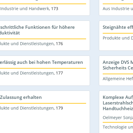
 Industrie und Handwerk
,
173
Aus Industrie
tschrittliche Funktionen für höhere
Steignähte ef
duktivität
Produkte und D
dukte und Dienstleistungen
,
176
erlässig auch bei hohen Temperaturen
Anzeige DVS M
Sicherheits C
dukte und Dienstleistungen
,
177
Allgemeine Hef
Zulassung erhalten
Komplexe Auf
Laserstrahls
dukte und Dienstleistungen
,
179
Handtuchheiz
Oelmeyer Sonj
Technologie u