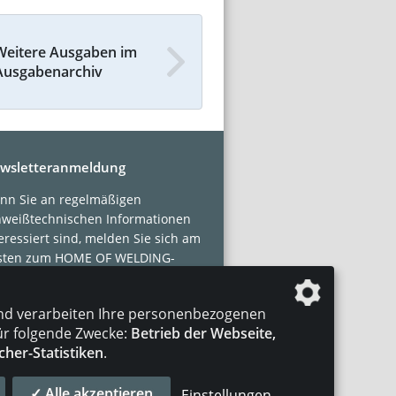
Weitere Ausgaben im
Ausgabenarchiv
wsletteranmeldung
nn Sie an regelmäßigen
hweißtechnischen Informationen
eressiert sind, melden Sie sich am
sten zum HOME OF WELDING-
sletter an.
nd verarbeiten Ihre personenbezogenen
tzt abonnieren!
ür folgende Zwecke:
Betrieb der Webseite,
cher-Statistiken
.
✓ Alle akzeptieren
Einstellungen
...
AKT
IMPRESSUM
DATENSCHUTZ