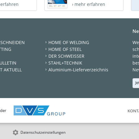
 erfahren
› mehr erfahren
Ne
 SCHNEIDEN
HOME OF WELDING
We
TTING
HOME OF STEEL
sc
DER SCHWEISSER
int
ULLETIN
STAHL+TECHNIK
be
T AKTUELL
Aluminium-Lieferverzeichnis
New
Je
 der
KONT
Datenschutzeinstellungen