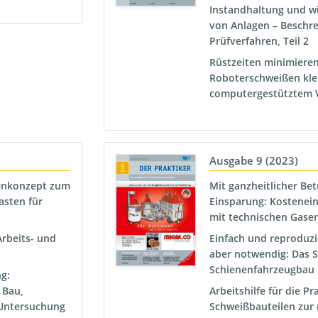
Instandhaltung und w
von Anlagen – Beschre
Prüfverfahren, Teil 2
Rüstzeiten minimiere
Roboterschweißen kle
computergestütztem 
Ausgabe 9 (2023)
enkonzept zum
Mit ganzheitlicher Be
sten für
Einsparung: Kostenei
mit technischen Gasen
Arbeits- und
Einfach und reproduz
aber notwendig: Das 
Schienenfahrzeugbau
g:
 Bau,
Arbeitshilfe für die P
 Untersuchung
Schweißbauteilen zur