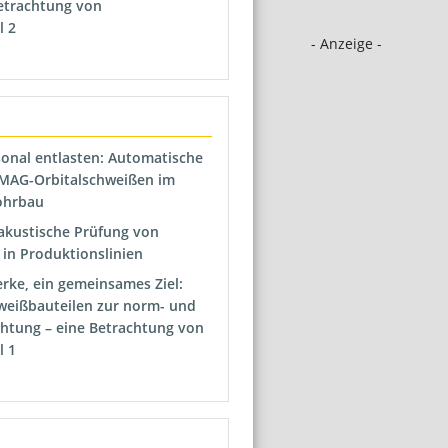
etrachtung von
l 2
- Anzeige -
rsonal entlasten: Automatische
MAG-Orbitalschweißen im
ohrbau
akustische Prüfung von
in Produktionslinien
rke, ein gemeinsames Ziel:
weißbauteilen zur norm- und
htung – eine Betrachtung von
l 1