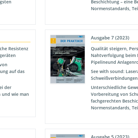
igsten
Beschichtung – eine B
Normenstandards, Tei
Ausgabe 7 (2023)
che Resistenz
Qualität steigern, Pe
geräten
Nahtverfolgung beim 
Pipelineund Anlagenr
 von
ung auf das
See with sound: Laser
Schweißverbindungen 
i der
Unterschiedliche Gewe
 und wie man
Vorbereitung von Sch
fachgerechten Beschic
Normenstandards, Tei
Ausgabe 5 (2023)