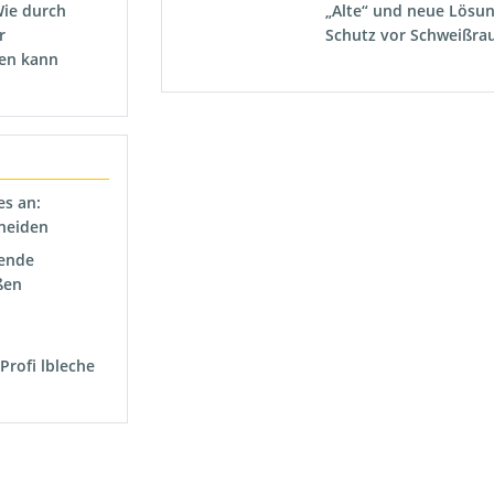
Wie durch
„Alte“ und neue Lösu
r
Schutz vor Schweißra
hen kann
s an:
hneiden
fende
ßen
rofi lbleche