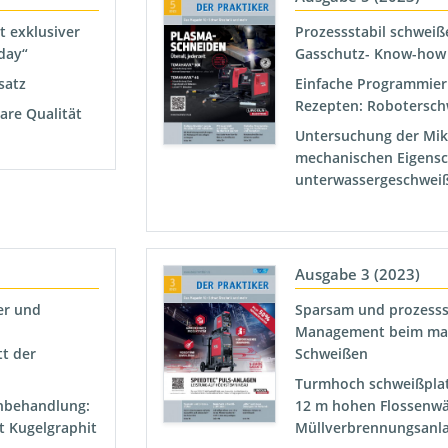
t exklusiver
Prozessstabil schweiß
day“
Gasschutz- Know-how 
satz
Einfache Programmier
Rezepten: Robotersch
are Qualität
Untersuchung der Mik
mechanischen Eigensc
unterwassergeschwei
Ausgabe 3 (2023)
er und
Sparsam und prozesssi
Management beim man
t der
Schweißen
Turmhoch schweißplat
hbehandlung:
12 m hohen Flossenwä
t Kugelgraphit
Müllverbrennungsanl