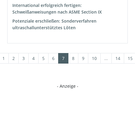
International erfolgreich fertigen:
Schweißanweisungen nach ASME Section IX
Potenziale erschließen: Sonderverfahren
ultraschallunterstütztes Löten
1
2
3
4
5
6
7
8
9
10
...
14
15
- Anzeige -