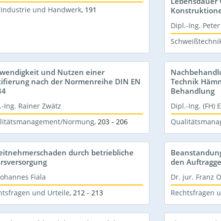
Lebensdauer 
 Industrie und Handwerk
,
191
Konstruktion
Dipl.-Ing. Pete
Schweißtechni
wendigkeit und Nutzen einer
Nachbehandlu
tifierung nach der Normenreihe DIN EN
Technik Hämme
34
Behandlung
.-Ing. Rainer Zwätz
Dipl.-Ing. (FH)
litätsmanagement/Normung
,
203 - 206
Qualitätsman
eitnehmerschaden durch betriebliche
Beanstandun
ersversorgung
den Auftragg
Johannes Fiala
Dr. jur. Franz O
htsfragen und Urteile
,
212 - 213
Rechtsfragen u