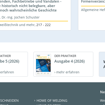
enden, Fachbetriebe und Vandalen -
Firmenverzeic
e historisch nicht belegbare, aber
Allgemeine Hef
noch wahrscheinliche Geschichte
. Dr.-Ing. Jochen Schuster
weißtechnik und mehr
,
217 - 222
AKTIKER
DER PRAKTIKER
be 5 (2026)
Ausgabe 4 (2026)
 erfahren
› mehr erfahren
Ne
 SCHNEIDEN
HOME OF WELDING
We