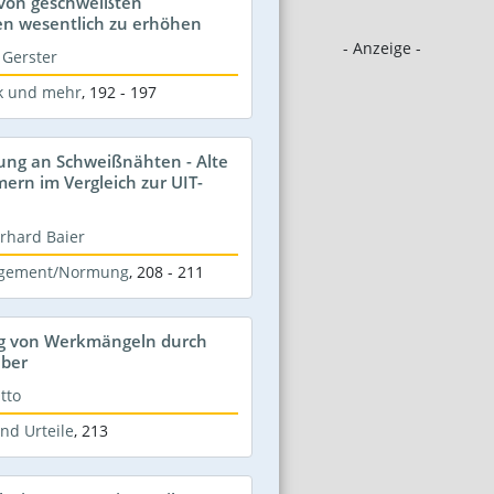
von geschweißten
en wesentlich zu erhöhen
- Anzeige -
r Gerster
k und mehr
,
192 - 197
ng an Schweißnähten - Alte
rn im Vergleich zur UIT-
 Erhard Baier
agement/Normung
,
208 - 211
g von Werkmängeln durch
eber
tto
nd Urteile
,
213