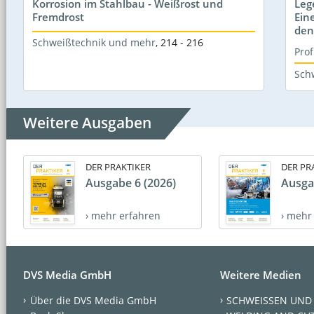
Korrosion im Stahlbau - Weißrost und
Leg
Fremdrost
Ein
den
Schweißtechnik und mehr
,
214 - 216
Prof
Sch
Weitere Ausgaben
DER PRAKTIKER
DER PR
Ausgabe 6 (2026)
Ausga
› mehr erfahren
› mehr
DVS Media GmbH
Weitere Medien
Über die DVS Media GmbH
SCHWEISSEN UND