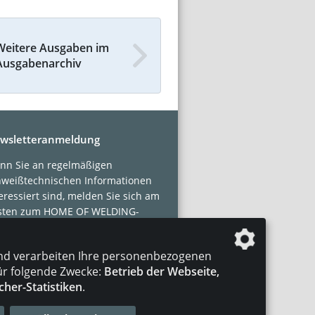
Weitere Ausgaben im
Ausgabenarchiv
wsletteranmeldung
nn Sie an regelmäßigen
hweißtechnischen Informationen
eressiert sind, melden Sie sich am
sten zum HOME OF WELDING-
sletter an.
nd verarbeiten Ihre personenbezogenen
tzt abonnieren!
ür folgende Zwecke:
Betrieb der Webseite,
cher-Statistiken
.