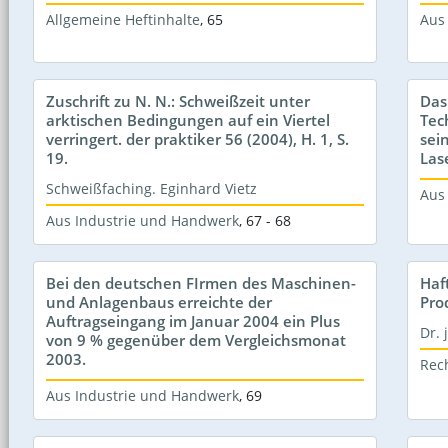
Allgemeine Heftinhalte
,
65
Aus
Zuschrift zu N. N.: Schweißzeit unter
Das
arktischen Bedingungen auf ein Viertel
Tec
verringert. der praktiker 56 (2004), H. 1, S.
sei
19.
Las
Schweißfaching. Eginhard Vietz
Aus
Aus Industrie und Handwerk
,
67 - 68
Bei den deutschen FIrmen des Maschinen-
Haf
und Anlagenbaus erreichte der
Pro
Auftragseingang im Januar 2004 ein Plus
Dr. 
von 9 % gegenüber dem Vergleichsmonat
2003.
Rec
Aus Industrie und Handwerk
,
69