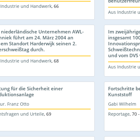
benutzerfreun
 Industrie und Handwerk
,
66
Aus Industrie
 niederländische Unternehmen AWL-
Im zweijährig
hniek führt am 24. März 2004 an
insgesamt 100
nem Standort Harderwijk seinen 2.
Innovationspr
erschweißtag durch.
Schweißtechni
und vom DVS 
 Industrie und Handwerk
,
68
Aus Industrie
tung für die Sicherheit einer
Fortschritte 
duktionsanlage
Kunststoff
jur. Franz Otto
Gabi Wilhelm
htsfragen und Urteile
,
69
Reportage
,
70 -