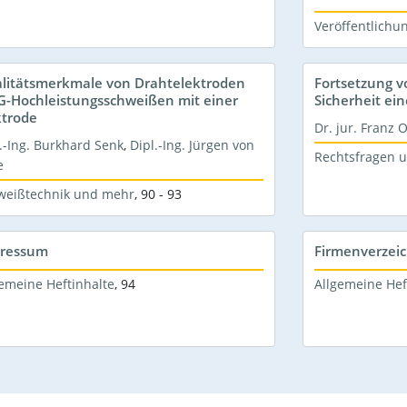
Veröffentlichu
litätsmerkmale von Drahtelektroden
Fortsetzung v
-Hochleistungsschweißen mit einer
Sicherheit ei
ktrode
Dr. jur. Franz O
.-Ing. Burkhard Senk
,
Dipl.-Ing. Jürgen von
Rechtsfragen u
e
weißtechnik und mehr
,
90 - 93
ressum
Firmenverzeic
emeine Heftinhalte
,
94
Allgemeine Hef