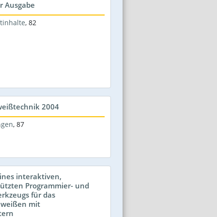
er Ausgabe
tinhalte
,
82
weißtechnik 2004
ngen
,
87
ines interaktiven,
tützten Programmier- und
rkzeugs für das
weißen mit
tern