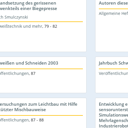
tandsetzung des gerissenen
Autoren dies
wenkteils einer Biegepresse
Allgemeine Hef
ch Smulczynski
weißtechnik und mehr
,
79 - 82
weißen und Schneiden 2003
Jahrbuch Sch
öffentlichungen
,
87
Veröffentlichu
ersuchungen zum Leichtbau mit Hilfe
Entwicklung e
tützter Mischbauweise
sensorunters
Simulationswe
öffentlichungen
,
87 - 88
Mehrlagensch
Industrierobo