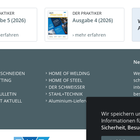
AKTIKER
DER PRAKTIKER
be 5 (2026)
Ausgabe 4 (2026)
 erfahren
› mehr erfahren
Ne
 SCHNEIDEN
HOME OF WELDING
We
TTING
HOME OF STEEL
sc
DER SCHWEISSER
int
ULLETIN
STAHL+TECHNIK
be
T AKTUELL
Aluminium-Lieferverzeichnis
New
Wir speichern u
Je
Informationen f
Sicherheit, Besu