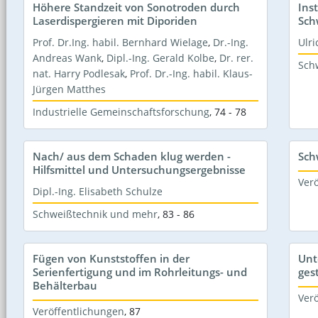
Höhere Standzeit von Sonotroden durch
Ins
Laserdispergieren mit Diporiden
Sch
Prof. Dr.Ing. habil. Bernhard Wielage
,
Dr.-Ing.
Ulri
Andreas Wank
,
Dipl.-Ing. Gerald Kolbe
,
Dr. rer.
Sch
nat. Harry Podlesak
,
Prof. Dr.-Ing. habil. Klaus-
Jürgen Matthes
Industrielle Gemeinschaftsforschung
,
74 - 78
Nach/ aus dem Schaden klug werden -
Sch
Hilfsmittel und Untersuchungsergebnisse
Ver
Dipl.-Ing. Elisabeth Schulze
Schweißtechnik und mehr
,
83 - 86
Fügen von Kunststoffen in der
Unt
Serienfertigung und im Rohrleitungs- und
ges
Behälterbau
Ver
Veröffentlichungen
,
87