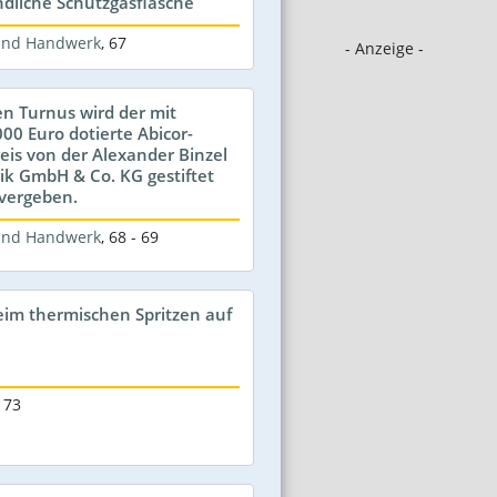
dliche Schutzgasflasche
 und Handwerk
,
67
- Anzeige -
en Turnus wird der mit
00 Euro dotierte Abicor-
eis von der Alexander Binzel
k GmbH & Co. KG gestiftet
vergeben.
 und Handwerk
,
68 - 69
beim thermischen Spritzen auf
 73