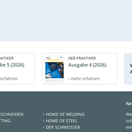
AKTIKER
DER PRAKTIKER
be 5 (2026)
Ausgabe 4 (2026)
 erfahren
› mehr erfahren
Ne
 SCHNEIDEN
HOME OF WELDING
We
TTING
HOME OF STEEL
sc
DER SCHWEISSER
int