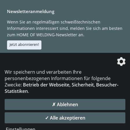
Newsletteranmeldung
Wenn Sie an regelmäßigen schweißtechnischen
Informationen interessiert sind, melden Sie sich am besten
zum HOME OF WELDING-Newsletter an.
Jetzt abonnieren!
Die DVS Media GmbH ist ein Unternehmen der
Wir speichern und verarbeiten Ihre
personenbezogenen Informationen für folgende
Zwecke:
Betrieb der Webseite, Sicherheit, Besucher-
Statistiken
.
KONTAKT
IMPRESSUM
DATENSCHUTZ
✗ Ablehnen
© 2026 DVS Media GmbH
✓ Alle akzeptieren
Datenschutzeinstellungen
Einstellungen
...
die profilschmiede - Internetagentur