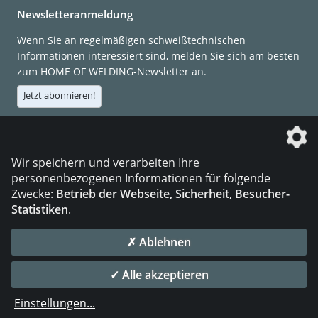
Newsletteranmeldung
Wenn Sie an regelmäßigen schweißtechnischen
Informationen interessiert sind, melden Sie sich am besten
zum HOME OF WELDING-Newsletter an.
Jetzt abonnieren!
Die DVS Media GmbH ist ein Unternehmen der
Wir speichern und verarbeiten Ihre
personenbezogenen Informationen für folgende
Zwecke:
Betrieb der Webseite, Sicherheit, Besucher-
Statistiken
.
KONTAKT
IMPRESSUM
DATENSCHUTZ
✗ Ablehnen
© 2026 DVS Media GmbH
✓ Alle akzeptieren
Datenschutzeinstellungen
Einstellungen
...
die profilschmiede - Internetagentur