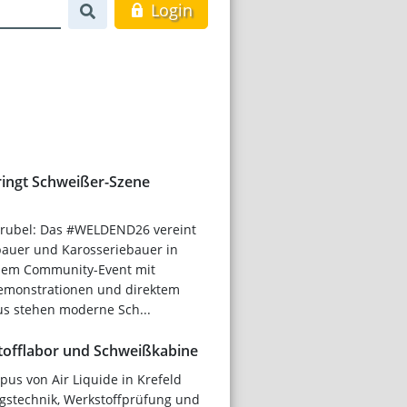
Login
ngt Schweißer-Szene
etrubel: Das #WELDEND26 vereint
bauer und Karosseriebauer in
inem Community-Event mit
emonstrationen und direktem
us stehen moderne Sch...
offlabor und Schweißkabine
us von Air Liquide in Krefeld
stechnik, Werkstoffprüfung und