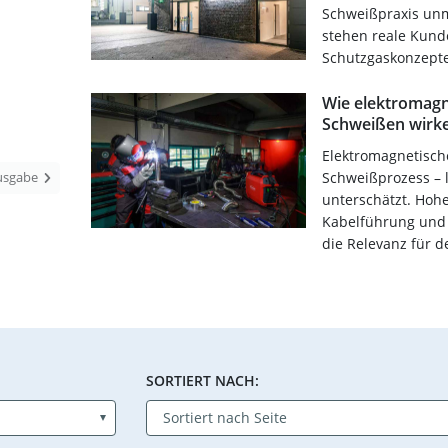
Schweißpraxis unm
stehen reale Kun
Schutzgaskonzepte
Wie elektromagn
Schweißen wirk
Elektromagnetisch
Schweißprozess – l
Ausgabe
unterschätzt. Hoh
Kabelführung und 
die Relevanz für d
SORTIERT NACH: