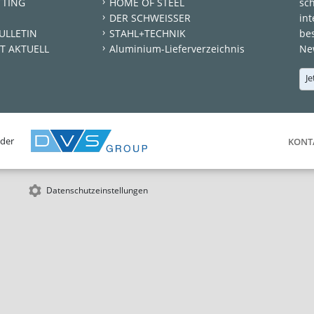
TTING
HOME OF STEEL
sc
DER SCHWEISSER
int
ULLETIN
STAHL+TECHNIK
be
T AKTUELL
Aluminium-Lieferverzeichnis
New
Je
 der
KONT
Datenschutzeinstellungen