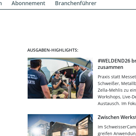
n
Abonnement
Branchenführer
AUSGABEN-HIGHLIGHTS:
#WELDEND26 bri
zusammen
Praxis statt Mess
Schweißer, Metall
Zella-Mehlis zu e
Workshops, Live-D
Austausch. Im Fok
Zwischen Werkst
Im SchweisserCamp
greifen Anwendung