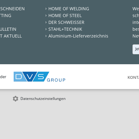
 SCHNEIDEN
HOME OF WELDING
We
TTING
HOME OF STEEL
sc
DER SCHWEISSER
int
ULLETIN
STAHL+TECHNIK
be
T AKTUELL
Aluminium-Lieferverzeichnis
New
Je
 der
KONT
Datenschutzeinstellungen