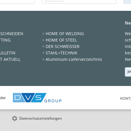
Ne
 SCHNEIDEN
HOME OF WELDING
We
TTING
HOME OF STEEL
sc
DER SCHWEISSER
int
ULLETIN
STAHL+TECHNIK
be
T AKTUELL
Aluminium-Lieferverzeichnis
New
Je
 der
KONT
Datenschutzeinstellungen