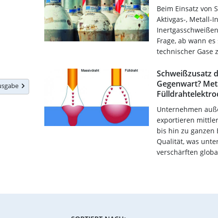
Beim Einsatz von 
Aktivgas-, Metall-
Inertgasschweißen 
Frage, ab wann es
technischer Gase z
Schweißzusatz d
Gegenwart? Meta
Ausgabe
Fülldrahtelektr
Unternehmen auße
exportieren mittl
bis hin zu ganzen
Qualität, was unte
verschärften globa