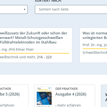
SORTIERT NACH:
weißzusatz der Zukunft oder schon der
Was ist norm
enwart? Metall-Schutzgasschweißen
unlegierten 
 Fülldrahtelektroden im Stahlbau
Prof. Dr.-Ing. 
.-Ing. (FH) Elmar Floer
Schweißtechni
weißtechnik und mehr
,
216 - 223
AKTIKER
DER PRAKTIKER
be 5 (2026)
Ausgabe 4 (2026)
 erfahren
› mehr erfahren