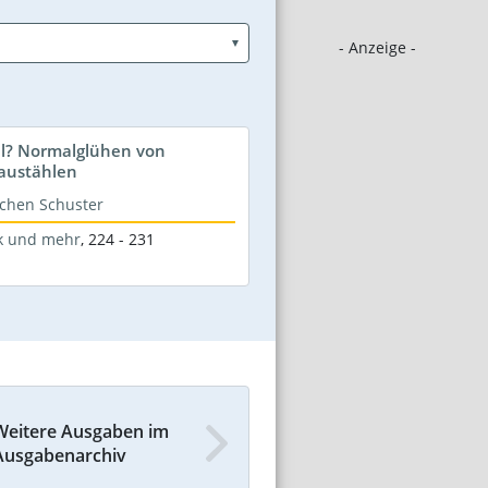
- Anzeige -
al? Normalglühen von
Baustählen
Jochen Schuster
k und mehr
,
224 - 231
Weitere Ausgaben im
Ausgabenarchiv