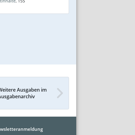
tinhalte
,
155
Weitere Ausgaben im
Ausgabenarchiv
wsletteranmeldung