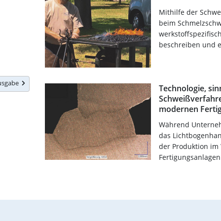
Mithilfe der Schwe
beim Schmelzschw
werkstoffspezifisc
beschreiben und er
Ausgabe
Technologie, sinn
Schweißverfahre
modernen Ferti
Während Unternehm
das Lichtbogenha
der Produktion im
Fertigungsanlagen.