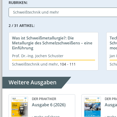
RUBRIKEN:
2 / 31 ARTIKEL:
Was ist Schweißmetallurgie?: Die
Tech
Metallurgie des Schmelzschweißens – eine
Sch
Einführung
mod
Prof. Dr.-Ing. Jochen Schuster
Jan 
Schweißtechnik und mehr
,
104 - 111
Sch
Weitere Ausgaben
DER PRAKTIKER
DER PR
Ausgabe 6 (2026)
Ausga
› mehr erfahren
› mehr