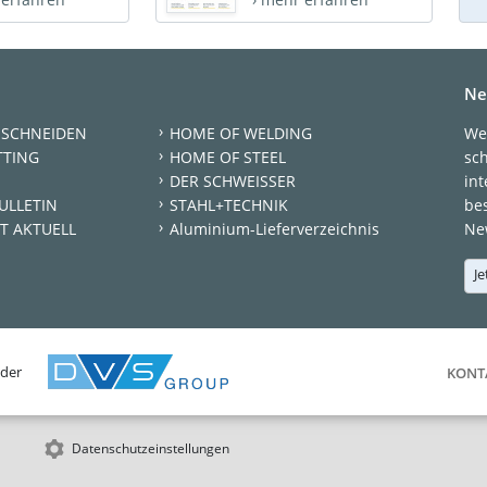
Ne
 SCHNEIDEN
HOME OF WELDING
We
TTING
HOME OF STEEL
sc
DER SCHWEISSER
int
ULLETIN
STAHL+TECHNIK
be
T AKTUELL
Aluminium-Lieferverzeichnis
New
Je
 der
KONT
Datenschutzeinstellungen