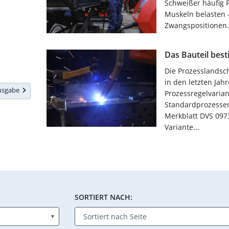
Schweißer häufig P
Muskeln belasten –
Zwangspositionen. 
Das Bauteil bes
Die Prozesslands
in den letzten Jah
Ausgabe
Prozessregelvarian
Standardprozessen
Merkblatt DVS 0973
Variante...
SORTIERT NACH: