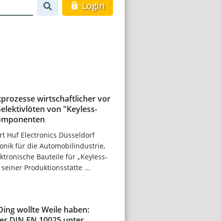
Login
ötprozesse wirtschaftlicher vor
Selektivlöten von "Keyless-
komponenten
rt Huf Electronics Düsseldorf
onik für die Automobilindustrie,
tronische Bauteile für „Keyless-
seiner Produktionsstätte ...
Ding wollte Weile haben:
er DIN EN 10025 unter