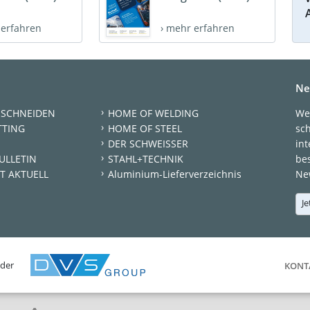
 erfahren
› mehr erfahren
Ne
 SCHNEIDEN
HOME OF WELDING
We
TTING
HOME OF STEEL
sc
DER SCHWEISSER
int
ULLETIN
STAHL+TECHNIK
be
T AKTUELL
Aluminium-Lieferverzeichnis
New
Je
 der
KONT