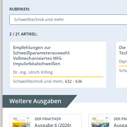
RUBRIKEN:
2 / 21 ARTIKEL:
Empfehlungen zur
Die
Schweißparameterauswahl:
Tec
Vollmechanisiertes WIG-
Dipl
Impulorbitalschweißen
Sch
Dr.-Ing. Ulrich Killing
Schweißtechnik und mehr
,
632 - 636
Weitere Ausgaben
DER PRAKTIKER
DER PR
Ausgabe 6 (2026)
Ausga