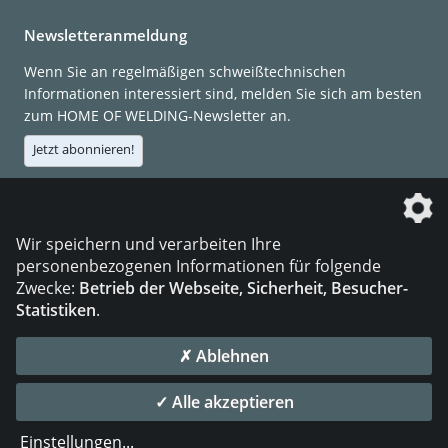
Newsletteranmeldung
Wenn Sie an regelmäßigen schweißtechnischen
Informationen interessiert sind, melden Sie sich am besten
zum HOME OF WELDING-Newsletter an.
Jetzt abonnieren!
Die DVS Media GmbH ist ein Unternehmen der
Wir speichern und verarbeiten Ihre
personenbezogenen Informationen für folgende
Zwecke:
Betrieb der Webseite, Sicherheit, Besucher-
Statistiken
.
KONTAKT
IMPRESSUM
DATENSCHUTZ
✗ Ablehnen
© 2026 DVS Media GmbH
✓ Alle akzeptieren
Datenschutzeinstellungen
Einstellungen
...
die profilschmiede - Internetagentur