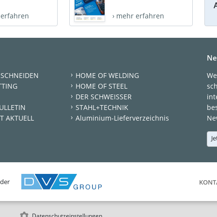
 erfahren
› mehr erfahren
Ne
 SCHNEIDEN
HOME OF WELDING
We
TTING
HOME OF STEEL
sc
DER SCHWEISSER
int
ULLETIN
STAHL+TECHNIK
be
T AKTUELL
Aluminium-Lieferverzeichnis
New
Je
 der
KONT
Datenschutzeinstellungen