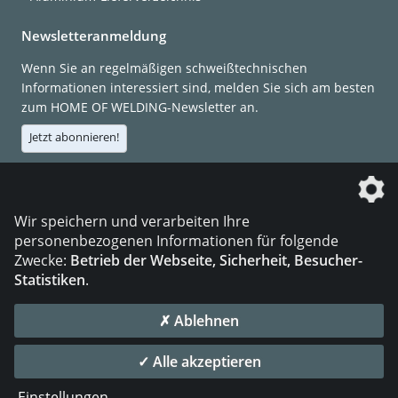
Newsletteranmeldung
Wenn Sie an regelmäßigen schweißtechnischen
Informationen interessiert sind, melden Sie sich am besten
zum HOME OF WELDING-Newsletter an.
Jetzt abonnieren!
Die DVS Media GmbH ist ein Unternehmen der
Wir speichern und verarbeiten Ihre
personenbezogenen Informationen für folgende
Zwecke:
Betrieb der Webseite, Sicherheit, Besucher-
Statistiken
.
KONTAKT
IMPRESSUM
DATENSCHUTZ
✗ Ablehnen
© 2026 DVS Media GmbH
✓ Alle akzeptieren
Datenschutzeinstellungen
Einstellungen
...
die profilschmiede - Internetagentur