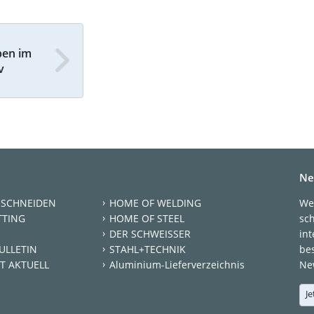
ben im
v
Ne
 SCHNEIDEN
HOME OF WELDING
We
TTING
HOME OF STEEL
sc
DER SCHWEISSER
int
ULLETIN
STAHL+TECHNIK
be
T AKTUELL
Aluminium-Lieferverzeichnis
New
Je