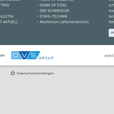
TTING
HOME OF STEEL
sc
DER SCHWEISSER
int
ULLETIN
STAHL+TECHNIK
be
T AKTUELL
Aluminium-Lieferverzeichnis
New
Je
 der
KONT
Datenschutzeinstellungen