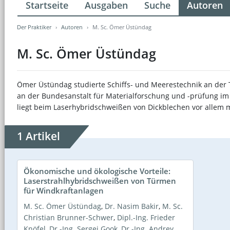
Startseite
Ausgaben
Suche
Autoren
Der Praktiker
Autoren
M. Sc. Ömer Üstündag
M. Sc. Ömer Üstündag
Ömer Üstündag studierte Schiffs- und Meerestechnik an der Te
an der Bundesanstalt für Materialforschung und -prüfung i
liegt beim Laserhybridschweißen von Dickblechen vor allem 
1 Artikel
Ökonomische und ökologische Vorteile:
Laserstrahlhybridschweißen von Türmen
für Windkraftanlagen
M. Sc. Ömer Üstündag
,
Dr. Nasim Bakir
,
M. Sc.
Christian Brunner-Schwer
,
Dipl.-Ing. Frieder
Knöfel
,
Dr.-Ing. Sergej Gook
,
Dr.-Ing. Andrey