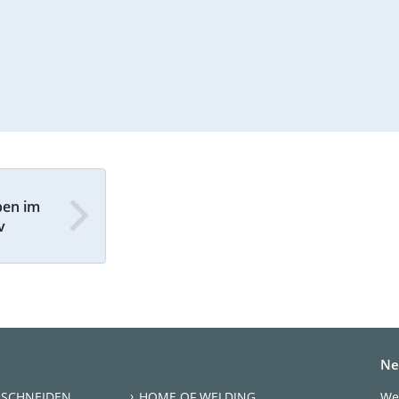
ben im
v
Ne
 SCHNEIDEN
HOME OF WELDING
We