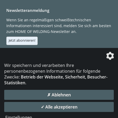
Newsletteranmeldung
Wenn Sie an regelmäßigen schweißtechnischen
Informationen interessiert sind, melden Sie sich am besten
zum HOME OF WELDING-Newsletter an.
Jetzt abonnieren!
Die DVS Media GmbH ist ein Unternehmen der
Wir speichern und verarbeiten Ihre
personenbezogenen Informationen für folgende
Zwecke:
Betrieb der Webseite, Sicherheit, Besucher-
Statistiken
.
KONTAKT
IMPRESSUM
DATENSCHUTZ
✗ Ablehnen
© 2026 DVS Media GmbH
✓ Alle akzeptieren
Datenschutzeinstellungen
Einstellungen
...
die profilschmiede - Internetagentur