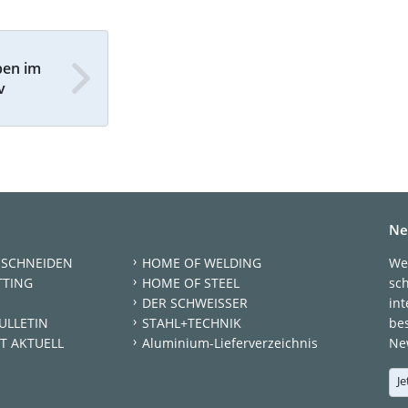
ben im
v
Ne
 SCHNEIDEN
HOME OF WELDING
We
TTING
HOME OF STEEL
sc
DER SCHWEISSER
int
ULLETIN
STAHL+TECHNIK
be
T AKTUELL
Aluminium-Lieferverzeichnis
New
Je