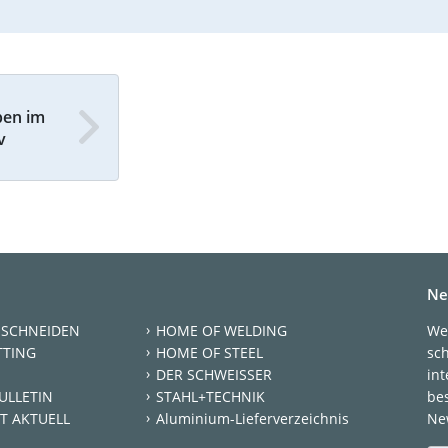
ben im
v
Ne
 SCHNEIDEN
HOME OF WELDING
We
TTING
HOME OF STEEL
sc
DER SCHWEISSER
int
ULLETIN
STAHL+TECHNIK
be
T AKTUELL
Aluminium-Lieferverzeichnis
New