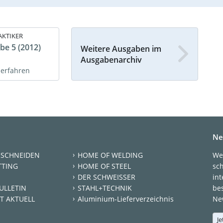
AKTIKER
be 5 (2012)
Weitere Ausgaben im
Ausgabenarchiv
 erfahren
Ne
 SCHNEIDEN
HOME OF WELDING
We
TTING
HOME OF STEEL
sc
DER SCHWEISSER
int
ULLETIN
STAHL+TECHNIK
be
T AKTUELL
Aluminium-Lieferverzeichnis
New
Je