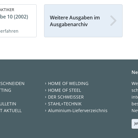
AKTIKER
be 10 (2002)
Weitere Ausgaben im
Ausgabenarchiv
 erfahren
Ne
 SCHNEIDEN
HOME OF WELDING
We
TTING
HOME OF STEEL
sc
DER SCHWEISSER
int
ULLETIN
STAHL+TECHNIK
be
T AKTUELL
Aluminium-Lieferverzeichnis
New
Je