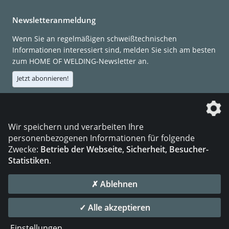
Newsletteranmeldung
Wenn Sie an regelmäßigen schweißtechnischen
Informationen interessiert sind, melden Sie sich am besten
zum HOME OF WELDING-Newsletter an.
Jetzt abonnieren!
Die DVS Media GmbH ist ein Unternehmen der
Wir speichern und verarbeiten Ihre
personenbezogenen Informationen für folgende
Zwecke:
Betrieb der Webseite, Sicherheit, Besucher-
Statistiken
.
KONTAKT
IMPRESSUM
DATENSCHUTZ
✗ Ablehnen
© 2026 DVS Media GmbH
✓ Alle akzeptieren
Datenschutzeinstellungen
Einstellungen
...
die profilschmiede - Internetagentur