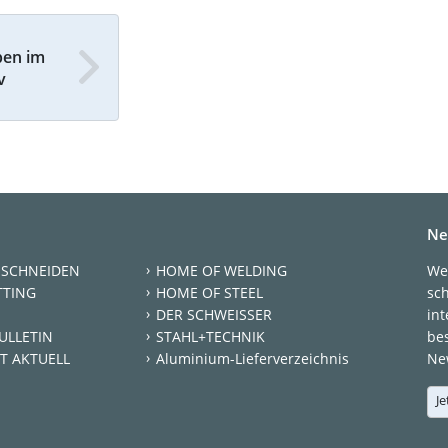
ben im
v
Ne
 SCHNEIDEN
HOME OF WELDING
We
TTING
HOME OF STEEL
sc
DER SCHWEISSER
int
ULLETIN
STAHL+TECHNIK
be
T AKTUELL
Aluminium-Lieferverzeichnis
New
Je