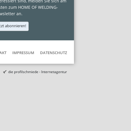
eressiert sind, melden Sie sich am
sten zum HOME OF WELDING-
sletter an.
tzt abonnieren!
AKT
IMPRESSUM
DATENSCHUTZ
die profilschmiede - Internetagentur