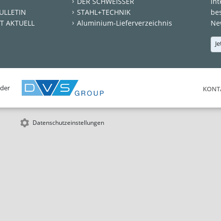
DER SCHWEISSER
int
ULLETIN
STAHL+TECHNIK
be
T AKTUELL
Aluminium-Lieferverzeichnis
New
Je
 der
KONT
Datenschutzeinstellungen