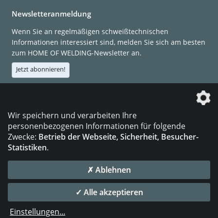
Newsletteranmeldung
Wenn Sie an regelmäßigen schweißtechnischen
Informationen interessiert sind, melden Sie sich am besten
zum HOME OF WELDING-Newsletter an.
Jetzt abonnieren!
Die DVS Media GmbH ist ein Unternehmen der
Wir speichern und verarbeiten Ihre
personenbezogenen Informationen für folgende
Zwecke:
Betrieb der Webseite, Sicherheit, Besucher-
Statistiken
.
KONTAKT
IMPRESSUM
DATENSCHUTZ
✗ Ablehnen
© 2026 DVS Media GmbH
✓ Alle akzeptieren
Datenschutzeinstellungen
Einstellungen
...
die profilschmiede - Internetagentur