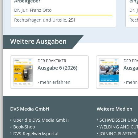
Arbeitgeber
ein
Dr. jur. Franz Otto
Dr. 
Rechtsfragen und Urteile
,
251
Rec
Weitere Ausgaben
DER PRAKTIKER
DER PR
Ausgabe 6 (2026)
Ausga
› mehr erfahren
› mehr
DVS Media GmbH
Weitere Medien
Über die DVS Media GmbH
SCHWEISSEN UND
Book-Shop
WELDING AND CU
DVS-Regelwerksportal
JOINING PLASTICS