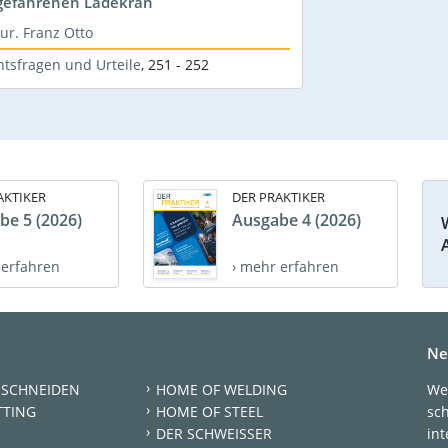
gefahrenen Ladekran
jur. Franz Otto
htsfragen und Urteile
,
251 - 252
AKTIKER
DER PRAKTIKER
be 5 (2026)
Ausgabe 4 (2026)
 erfahren
› mehr erfahren
Ne
 SCHNEIDEN
HOME OF WELDING
We
TTING
HOME OF STEEL
sc
DER SCHWEISSER
int