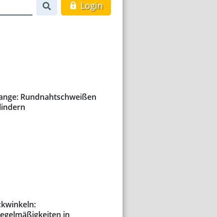
Login
tange: Rundnahtschweißen
lindern
ckwinkeln:
egelmäßigkeiten in