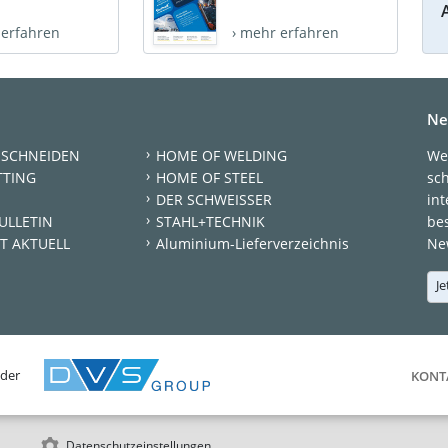
 erfahren
› mehr erfahren
Ne
 SCHNEIDEN
HOME OF WELDING
We
TTING
HOME OF STEEL
sc
DER SCHWEISSER
int
ULLETIN
STAHL+TECHNIK
be
T AKTUELL
Aluminium-Lieferverzeichnis
New
Je
 der
KONT
Datenschutzeinstellungen