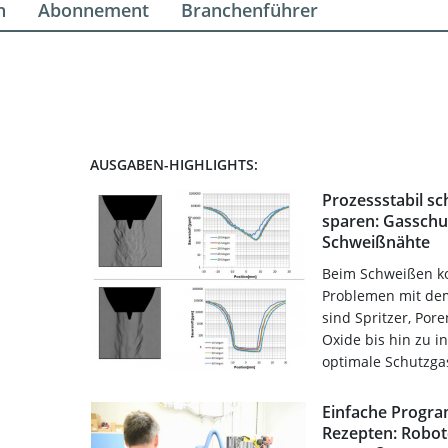
n
Abonnement
Branchenführer
AUSGABEN-HIGHLIGHTS:
Prozessstabil s
sparen: Gasschu
Schweißnähte
Beim Schweißen k
Problemen mit dem
sind Spritzer, Por
Oxide bis hin zu i
optimale Schutzga
Einfache Progr
Rezepten: Robot