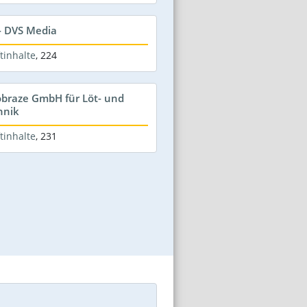
- DVS Media
tinhalte
,
224
obraze GmbH für Löt- und
hnik
tinhalte
,
231