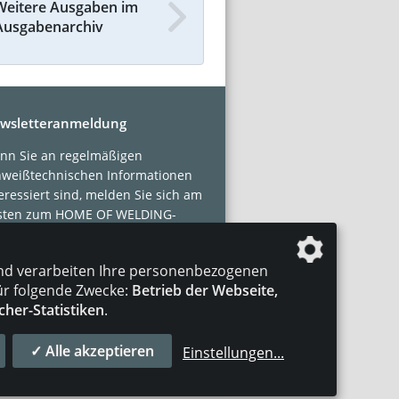
Weitere Ausgaben im
Ausgabenarchiv
wsletteranmeldung
nn Sie an regelmäßigen
hweißtechnischen Informationen
eressiert sind, melden Sie sich am
sten zum HOME OF WELDING-
sletter an.
nd verarbeiten Ihre personenbezogenen
tzt abonnieren!
ür folgende Zwecke:
Betrieb der Webseite,
cher-Statistiken
.
✓ Alle akzeptieren
Einstellungen
...
AKT
IMPRESSUM
DATENSCHUTZ