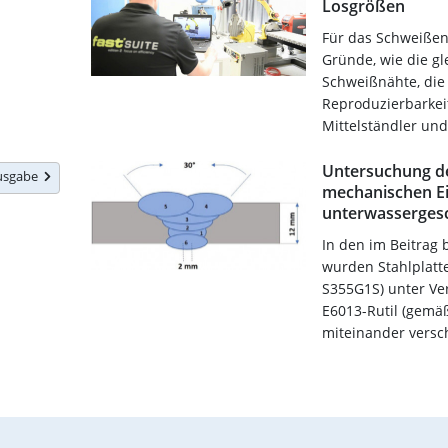
Losgrößen
Für das Schweißen
Gründe, wie die gl
Schweißnähte, die
Reproduzierbarkei
Mittelständler und
Untersuchung de
Ausgabe
mechanischen E
unterwasserges
In den im Beitrag
wurden Stahlplatte
S355G1S) unter Ve
E6013-Rutil (gemä
miteinander versch