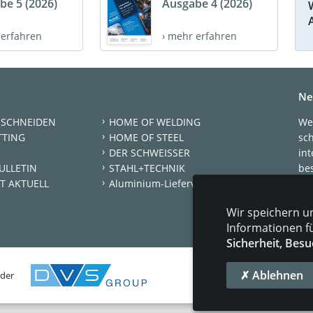
be 5 (2026)
Ausgabe 4 (2026)
 erfahren
› mehr erfahren
Ne
 SCHNEIDEN
HOME OF WELDING
We
TTING
HOME OF STEEL
sc
DER SCHWEISSER
int
ULLETIN
STAHL+TECHNIK
be
T AKTUELL
Aluminium-Lieferverzeichnis
New
Wir speichern u
Je
Informationen f
Sicherheit, Besu
✗ Ablehnen
 der
KONT