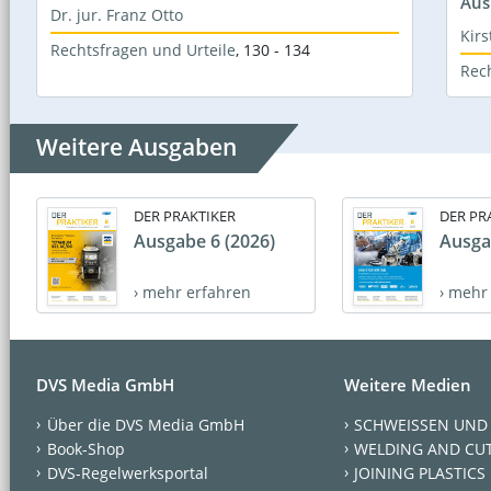
Aus
Dr. jur. Franz Otto
Kir
Rechtsfragen und Urteile
,
130 - 134
Rec
Weitere Ausgaben
DER PRAKTIKER
DER PR
Ausgabe 6 (2026)
Ausga
› mehr erfahren
› mehr
DVS Media GmbH
Weitere Medien
Über die DVS Media GmbH
SCHWEISSEN UND
Book-Shop
WELDING AND CU
DVS-Regelwerksportal
JOINING PLASTICS