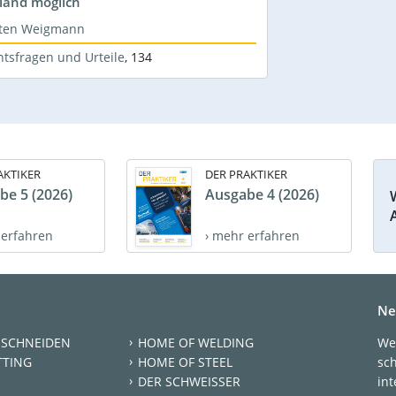
land möglich
sten Weigmann
htsfragen und Urteile
,
134
AKTIKER
DER PRAKTIKER
be 5 (2026)
Ausgabe 4 (2026)
 erfahren
› mehr erfahren
Ne
 SCHNEIDEN
HOME OF WELDING
We
TTING
HOME OF STEEL
sc
DER SCHWEISSER
int