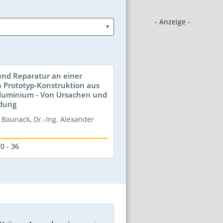
- Anzeige -
und Reparatur an einer
 Prototyp-Konstruktion aus
luminium - Von Ursachen und
dung
o Baunack
,
Dr.-Ing. Alexander
0 - 36