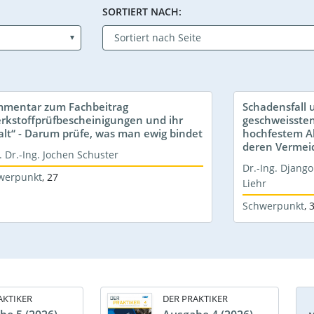
SORTIERT NACH:
mentar zum Fachbeitrag
Schadensfall 
rkstoffprüfbescheinigungen und ihr
geschweissten
alt“ - Darum prüfe, was man ewig bindet
hochfestem A
deren Vermei
. Dr.-Ing. Jochen Schuster
Dr.-Ing. Djang
werpunkt
,
27
Liehr
Schwerpunkt
,
3
AKTIKER
DER PRAKTIKER