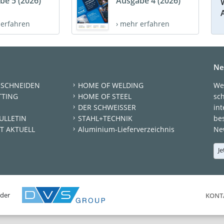
be 5 (2026)
Ausgabe 4 (2026)
 erfahren
› mehr erfahren
Ne
 SCHNEIDEN
HOME OF WELDING
We
TTING
HOME OF STEEL
sc
DER SCHWEISSER
int
ULLETIN
STAHL+TECHNIK
be
T AKTUELL
Aluminium-Lieferverzeichnis
New
Je
 der
KONT