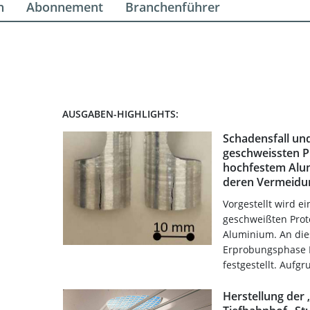
n
Abonnement
Branchenführer
AUSGABEN-HIGHLIGHTS:
Schadensfall un
geschweissten P
hochfestem Alu
deren Vermeidu
Vorgestellt wird e
geschweißten Prot
Aluminium. An di
Erprobungsphase 
festgestellt. Aufg
Herstellung der 