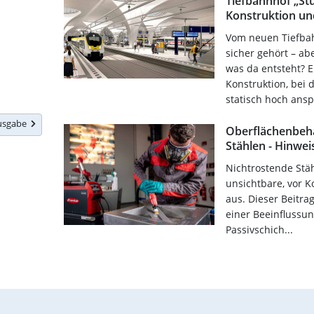
Tiefbahnhof „Stu
Konstruktion un
Vom neuen Tiefbah
sicher gehört – a
was da entsteht? 
Konstruktion, bei 
statisch hoch ansp
Ausgabe
Oberflächenbeh
Stählen - Hinwe
Nichtrostende Stäh
unsichtbare, vor K
aus. Dieser Beitrag
einer Beeinflussun
Passivschich...