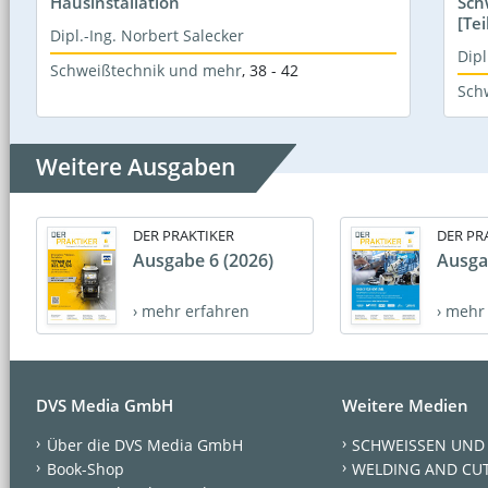
Hausinstallation
Sch
[Tei
Dipl.-Ing. Norbert Salecker
Dipl
Schweißtechnik und mehr
,
38 - 42
Sch
Weitere Ausgaben
DER PRAKTIKER
DER PR
Ausgabe 6 (2026)
Ausga
› mehr erfahren
› mehr
DVS Media GmbH
Weitere Medien
Über die DVS Media GmbH
SCHWEISSEN UND
Book-Shop
WELDING AND CU