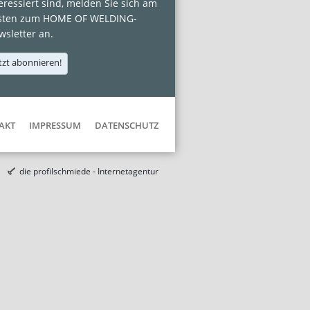
eressiert sind, melden Sie sich am
sten zum HOME OF WELDING-
sletter an.
tzt abonnieren!
AKT
IMPRESSUM
DATENSCHUTZ
die profilschmiede - Internetagentur