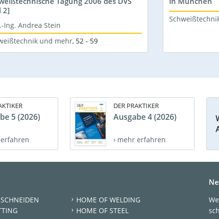
weißtechnische Tagung 2006 des DVS
in München
l 2]
Schweißtechni
.-Ing. Andrea Stein
weißtechnik und mehr
,
52 - 59
AKTIKER
DER PRAKTIKER
be 5 (2026)
Ausgabe 4 (2026)
 erfahren
› mehr erfahren
Ne
 SCHNEIDEN
HOME OF WELDING
We
TTING
HOME OF STEEL
sc