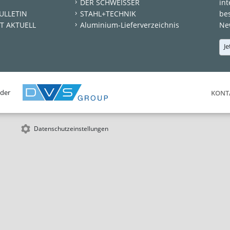
DER SCHWEISSER
int
ULLETIN
STAHL+TECHNIK
be
T AKTUELL
Aluminium-Lieferverzeichnis
New
Je
 der
KONT
Datenschutzeinstellungen