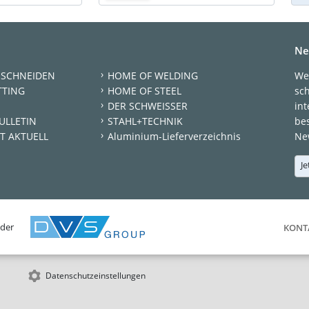
Ne
 SCHNEIDEN
HOME OF WELDING
We
TTING
HOME OF STEEL
sc
DER SCHWEISSER
int
ULLETIN
STAHL+TECHNIK
be
T AKTUELL
Aluminium-Lieferverzeichnis
New
Je
 der
KONT
Datenschutzeinstellungen