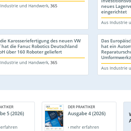
Investitionsv
 Industrie und Handwerk
,
365
neues Lagerv
eingerichtet
Aus Industrie
 die Karosseriefertigung des neuen VW
Das Europäis
f hat die Fanuc Robotics Deutschland
hat ein Autom
H über 160 Roboter geliefert
Reparatursch
Umformwerkze
 Industrie und Handwerk
,
365
Aus Industrie
AKTIKER
DER PRAKTIKER
be 5 (2026)
Ausgabe 4 (2026)
 erfahren
› mehr erfahren