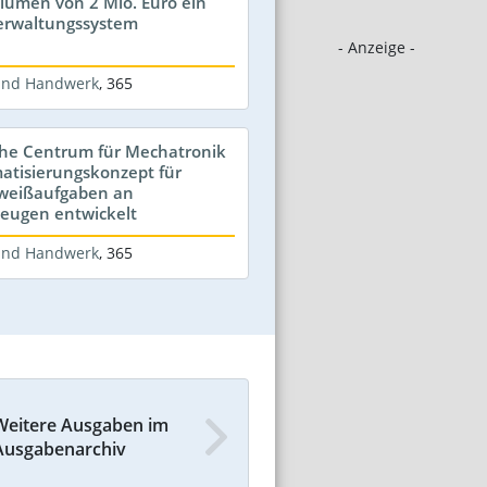
olumen von 2 Mio. Euro ein
erwaltungssystem
- Anzeige -
 und Handwerk
,
365
che Centrum für Mechatronik
atisierungskonzept für
weißaufgaben an
ugen entwickelt
 und Handwerk
,
365
Weitere Ausgaben im
Ausgabenarchiv