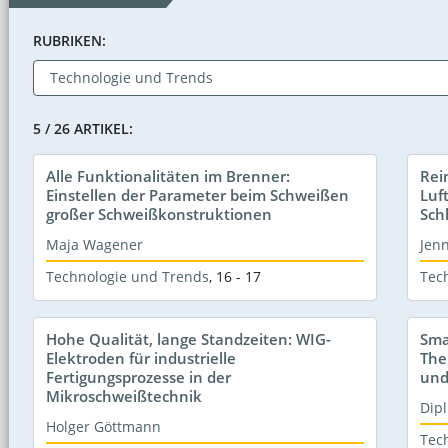
RUBRIKEN:
5 / 26 ARTIKEL:
Alle Funktionalitäten im Brenner:
Rei
Einstellen der Parameter beim Schweißen
Luf
großer Schweißkonstruktionen
Schl
Maja Wagener
Jen
Technologie und Trends
,
16 - 17
Tec
Hohe Qualität, lange Standzeiten: WIG-
Sma
Elektroden für industrielle
The
Fertigungsprozesse in der
und
Mikroschweißtechnik
Dipl
Holger Göttmann
Tec