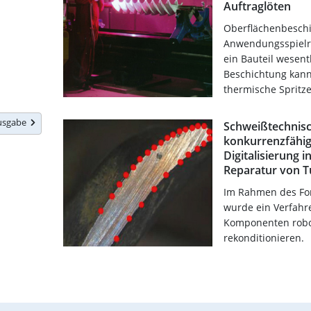
Auftraglöten
Oberflächenbesch
Anwendungsspielra
ein Bauteil wesent
Beschichtung kann
thermische Spritze
Ausgabe
Schweißtechnis
konkurrenzfähi
Digitalisierung 
Reparatur von T
Im Rahmen des Fo
wurde ein Verfahr
Komponenten robot
rekonditionieren.