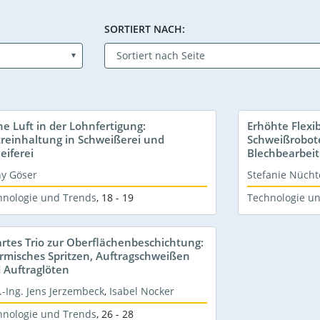
SORTIERT NACH:
ne Luft in der Lohnfertigung:
Erhöhte Flexib
treinhaltung in Schweißerei und
Schweißrobote
eiferei
Blechbearbei
ny Göser
Stefanie Nüch
hnologie und Trends
,
18 - 19
Technologie u
rtes Trio zur Oberflächenbeschichtung:
rmisches Spritzen, Auftragschweißen
 Auftraglöten
.-Ing. Jens Jerzembeck
,
Isabel Nocker
hnologie und Trends
,
26 - 28