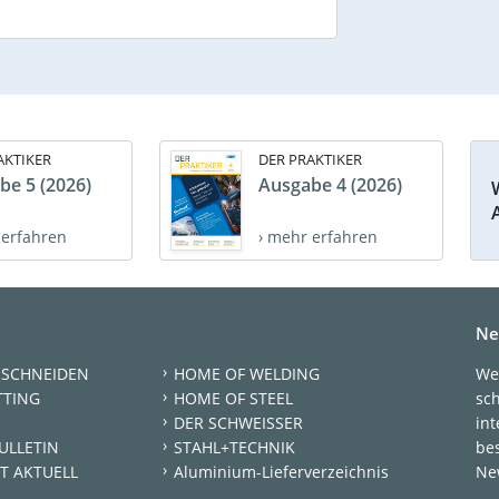
AKTIKER
DER PRAKTIKER
be 5 (2026)
Ausgabe 4 (2026)
 erfahren
› mehr erfahren
Ne
 SCHNEIDEN
HOME OF WELDING
We
TTING
HOME OF STEEL
sc
DER SCHWEISSER
int
ULLETIN
STAHL+TECHNIK
be
T AKTUELL
Aluminium-Lieferverzeichnis
New