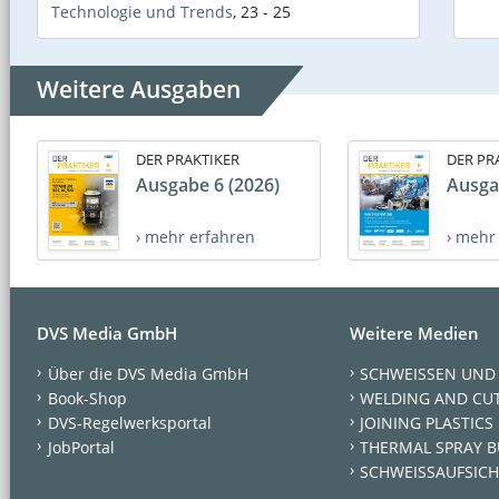
Technologie und Trends
,
23 - 25
Weitere Ausgaben
DER PRAKTIKER
DER PR
Ausgabe 6 (2026)
Ausga
› mehr erfahren
› mehr
DVS Media GmbH
Weitere Medien
Über die DVS Media GmbH
SCHWEISSEN UND
Book-Shop
WELDING AND CU
DVS-Regelwerksportal
JOINING PLASTICS
JobPortal
THERMAL SPRAY B
SCHWEISSAUFSICH