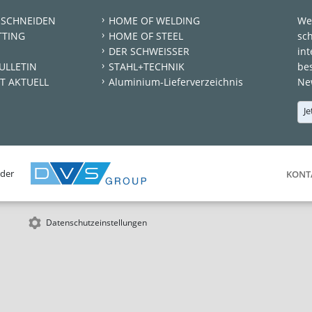
 SCHNEIDEN
HOME OF WELDING
We
TTING
HOME OF STEEL
sc
DER SCHWEISSER
int
ULLETIN
STAHL+TECHNIK
be
T AKTUELL
Aluminium-Lieferverzeichnis
New
Je
 der
KONT
Datenschutzeinstellungen