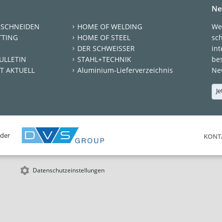
Ne
 SCHNEIDEN
HOME OF WELDING
We
TTING
HOME OF STEEL
sc
DER SCHWEISSER
int
ULLETIN
STAHL+TECHNIK
be
T AKTUELL
Aluminium-Lieferverzeichnis
New
Je
 der
KONT
Datenschutzeinstellungen