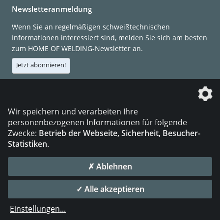
Newsletteranmeldung
Wenn Sie an regelmäßigen schweißtechnischen
Informationen interessiert sind, melden Sie sich am besten
zum HOME OF WELDING-Newsletter an.
Jetzt abonnieren!
Die DVS Media GmbH ist ein Unternehmen der
Wir speichern und verarbeiten Ihre
personenbezogenen Informationen für folgende
Zwecke:
Betrieb der Webseite, Sicherheit, Besucher-
Statistiken
.
KONTAKT
IMPRESSUM
DATENSCHUTZ
✗ Ablehnen
© 2026 DVS Media GmbH
✓ Alle akzeptieren
Datenschutzeinstellungen
Einstellungen
...
die profilschmiede - Internetagentur