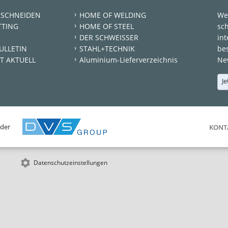
 SCHNEIDEN
HOME OF WELDING
We
TTING
HOME OF STEEL
sc
DER SCHWEISSER
int
ULLETIN
STAHL+TECHNIK
be
T AKTUELL
Aluminium-Lieferverzeichnis
New
Je
 der
KONT
Datenschutzeinstellungen