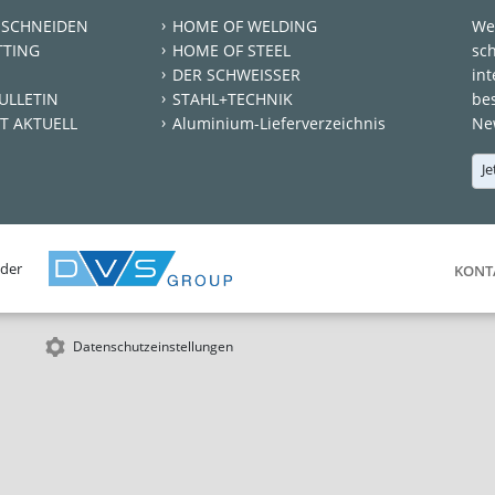
 SCHNEIDEN
HOME OF WELDING
We
TTING
HOME OF STEEL
sc
DER SCHWEISSER
int
ULLETIN
STAHL+TECHNIK
be
T AKTUELL
Aluminium-Lieferverzeichnis
New
Je
 der
KONT
Datenschutzeinstellungen