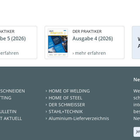
AKTIKER
DER PRAKTIKER
be 5 (2026)
Ausgabe 4 (2026)
 erfahren
› mehr erfahren
Ne
 SCHNEIDEN
HOME OF WELDING
We
TTING
HOME OF STEEL
sc
DER SCHWEISSER
int
ULLETIN
STAHL+TECHNIK
be
T AKTUELL
Aluminium-Lieferverzeichnis
New
Je