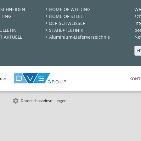
 SCHNEIDEN
HOME OF WELDING
We
TTING
HOME OF STEEL
sc
DER SCHWEISSER
int
ULLETIN
STAHL+TECHNIK
be
T AKTUELL
Aluminium-Lieferverzeichnis
New
Je
 der
KONT
Datenschutzeinstellungen