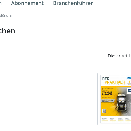
n
Abonnement
Branchenführer
 München
chen
Dieser Artik