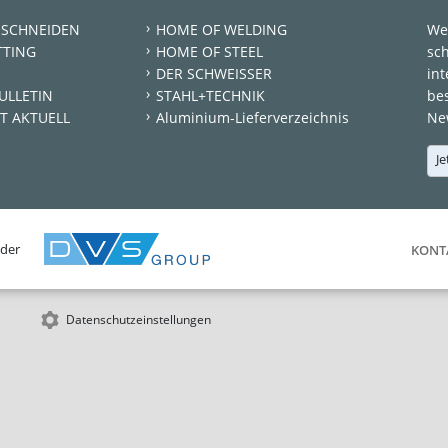
 SCHNEIDEN
HOME OF WELDING
We
TTING
HOME OF STEEL
sc
DER SCHWEISSER
int
ULLETIN
STAHL+TECHNIK
be
T AKTUELL
Aluminium-Lieferverzeichnis
New
Je
 der
KONT
Datenschutzeinstellungen