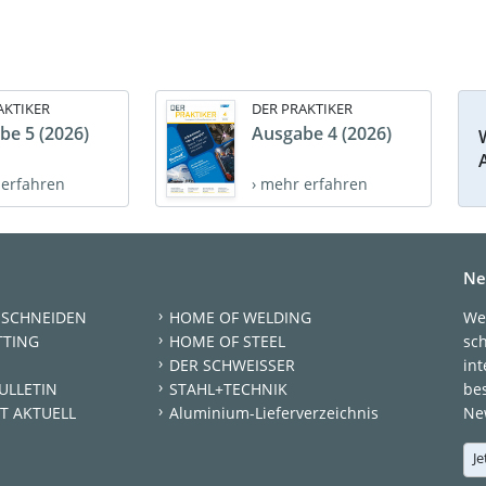
AKTIKER
DER PRAKTIKER
be 5 (2026)
Ausgabe 4 (2026)
 erfahren
› mehr erfahren
Ne
 SCHNEIDEN
HOME OF WELDING
We
TTING
HOME OF STEEL
sc
DER SCHWEISSER
int
ULLETIN
STAHL+TECHNIK
be
T AKTUELL
Aluminium-Lieferverzeichnis
New
Je