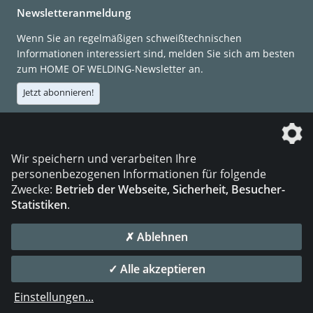
Newsletteranmeldung
Wenn Sie an regelmäßigen schweißtechnischen
Informationen interessiert sind, melden Sie sich am besten
zum HOME OF WELDING-Newsletter an.
Jetzt abonnieren!
Die DVS Media GmbH ist ein Unternehmen der
Wir speichern und verarbeiten Ihre
personenbezogenen Informationen für folgende
Zwecke:
Betrieb der Webseite, Sicherheit, Besucher-
Statistiken
.
KONTAKT
IMPRESSUM
DATENSCHUTZ
✗ Ablehnen
© 2026 DVS Media GmbH
✓ Alle akzeptieren
Datenschutzeinstellungen
Einstellungen
...
die profilschmiede - Internetagentur