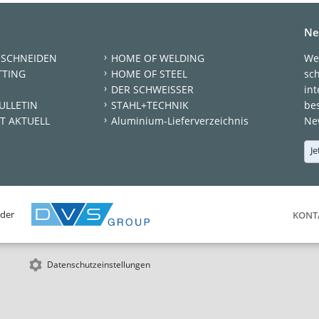
Ne
 SCHNEIDEN
HOME OF WELDING
We
TTING
HOME OF STEEL
sc
DER SCHWEISSER
int
ULLETIN
STAHL+TECHNIK
be
T AKTUELL
Aluminium-Lieferverzeichnis
New
Je
 der
KONT
Datenschutzeinstellungen